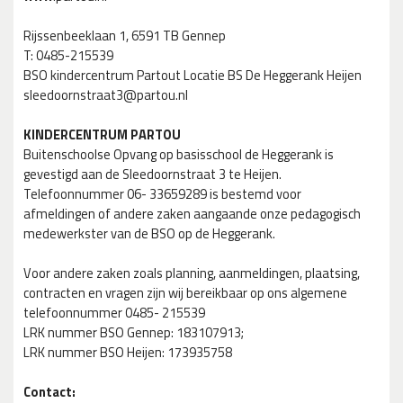
Rijssenbeeklaan 1, 6591 TB Gennep
T: 0485-215539
BSO kindercentrum Partout Locatie BS De Heggerank Heijen
sleedoornstraat3@partou.nl
KINDERCENTRUM PARTOU
Buitenschoolse Opvang op basisschool de Heggerank is
gevestigd aan de Sleedoornstraat 3 te Heijen.
Telefoonnummer 06- 33659289 is bestemd voor
afmeldingen of andere zaken aangaande onze pedagogisch
medewerkster van de BSO op de Heggerank.
Voor andere zaken zoals planning, aanmeldingen, plaatsing,
contracten en vragen zijn wij bereikbaar op ons algemene
telefoonnummer 0485- 215539
LRK nummer BSO Gennep: 183107913;
LRK nummer BSO Heijen: 173935758
Contact: