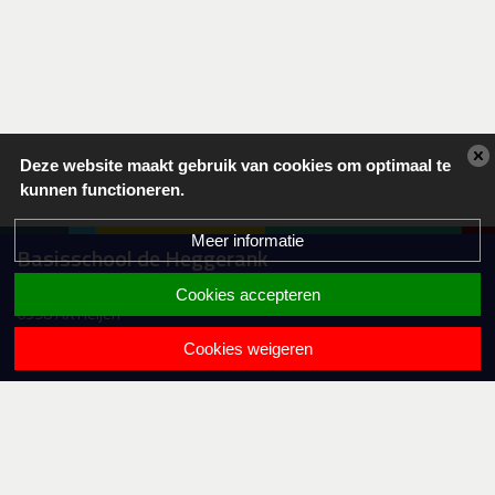
Deze website maakt gebruik van cookies om optimaal te
kunnen functioneren.
Meer informatie
Basisschool de Heggerank
Sleedoornstraat 3
Cookies accepteren
6598 AX Heijen
0485-512053
Cookies weigeren
info.heggerank@lijn83po.nl
Samen
Krachtig Leren