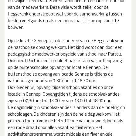
huiselijke sfeer. Dat betekent aandacht en een luisterend oor
van de medewerkers. Deze visie wordt zeker door de
Heggerank onderstreept wat voor de samenwerking tussen
beiden veel goeds en als een prima basis is om op voort te
bouwen.
Op de locatie Gennep zijn de kinderen van de Heggerank voor
de naschoolse opvang welkom. Het kind wordt dan door een
pedagogische medewerker begeleid van school naar Partou.
Ook biedt Partou een compleet pakket aan vakantieopvang
op de buitenschoolse opvang van locatie Gennep. De
buitenschoolse opvang van locatie Gennep is tijdens de
vakanties geopend van 7.30 uur tot 18.30 uur.
Ook bieden wij opvang tijdens schoolvakanties op onze
locatie in Gennep. Opvangtijden tijdens de schoolvakanties
zijn van 07.30 uur tot 13.00 en van 13.00 tot 18.00 uur
De dagindeling in schoolvakanties is anders dan de indeling op
schooldagen. De kinderen zijn dan de hele dag welkom. Het
gekozen thema voor de betreffende vakantieweek loopt als
een rode draad door alle vakantieactiviteiten. Het
activiteitenprogramma wordt middels een flyer enkele