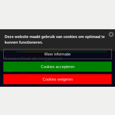
Deze website maakt gebruik van cookies om optimaal te
kunnen functioneren.
Meer informatie
Basisschool de Heggerank
Sleedoornstraat 3
Cookies accepteren
6598 AX Heijen
0485-512053
Cookies weigeren
info.heggerank@lijn83po.nl
Samen
Krachtig Leren